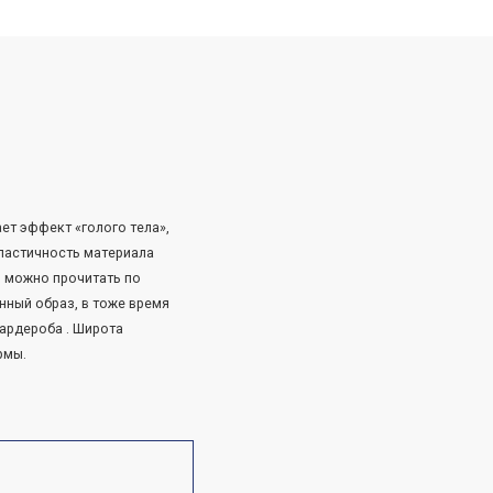
ет эффект «голого тела»,
Эластичность материала
 можно прочитать по
нный образ, в тоже время
ардероба . Широта
рмы.