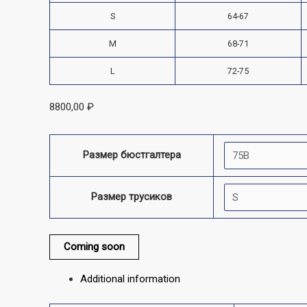
S
64-67
M
68-71
L
72-75
8800,00
₽
Размер бюстгалтера
Размер трусиков
Coming soon
Additional information