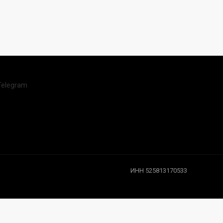
Telegram
ИНН 525813170533