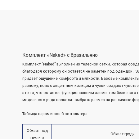
Перейти
к
содержимому
Комплект «Naked» с бразильяно
Комплект “Naked” выполнен из телесной сетки, которая созда
благодаря которому он остается не заметен под одеждой . 
придает ощущение комфорта и мягкости. Базовые комплекты
разному, пояс с акцентным кольцом и чулки создают чувстве
это то, что остается функциональным элементом бельевого г
модельного ряда позволит выбрать размер на различные фо
Таблица параметров бюстгальтера:
Обхват под
Обхват груди
грудью