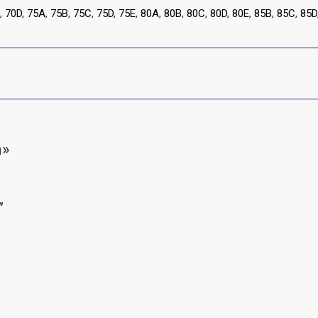
,
70D
,
75A
,
75B
,
75C
,
75D
,
75E
,
80A
,
80B
,
80C
,
80D
,
80E
,
85B
,
85C
,
85D
L
m»
”