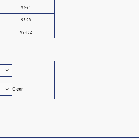
91-94
95-98
99-102
Clear