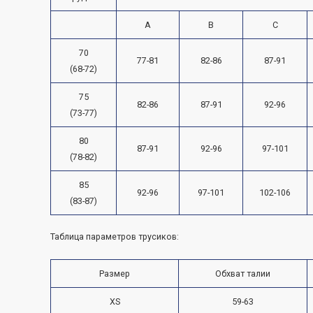
A
B
C
70
77-81
82-86
87-91
(68-72)
75
82-86
87-91
92-96
(73-77)
80
87-91
92-96
97-101
(78-82)
85
92-96
97-101
102-106
(83-87)
Таблица параметров трусиков:
Размер
Обхват талии
XS
59-63