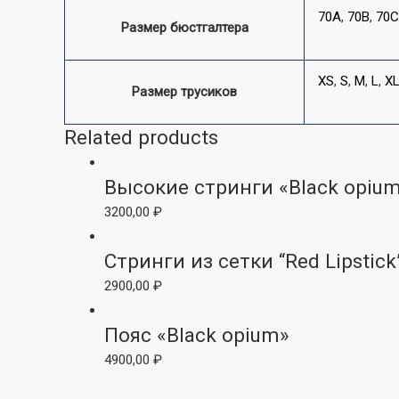
70A
,
70B
,
70C
Размер бюстгалтера
XS
,
S
,
M
,
L
,
X
Размер трусиков
Related products
Высокие стринги «Black opiu
3200,00
₽
Стринги из сетки “Red Lipstick
2900,00
₽
Пояс «Black opium»
4900,00
₽