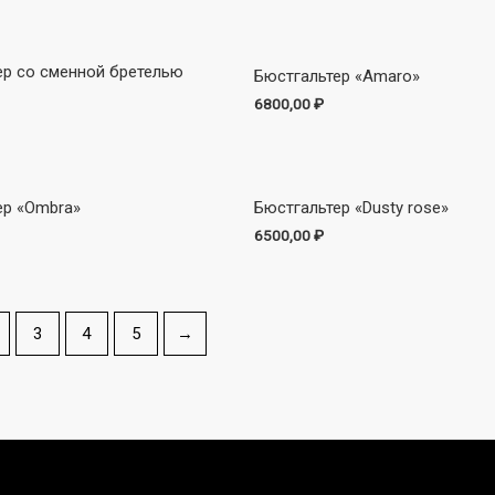
ер со сменной бретелью
Бюстгальтер «Amaro»
6800,00
₽
ер «Ombra»
Бюстгальтер «Dusty rose»
6500,00
₽
3
4
5
→