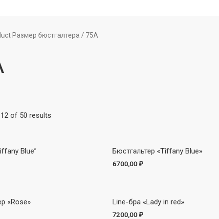
duct Размер бюстгалтера / 75A
A
12 of 50 results
iffany Blue”
Бюстгальтер «Tiffany Blue»
6700,00
₽
ер «Rose»
Line-бра «Lady in red»
7200,00
₽