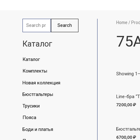
Перейти
к
содержимому
Home
/ Pro
S
Search
e
75
a
Каталог
r
Каталог
c
h
Комплекты
Showing 1–
f
Новая коллекция
o
Бюстгальтеры
Line-бра “T
r
7200,00
₽
Трусики
:
Пояса
Бюстгальт
Боди и платья
6700,00
₽