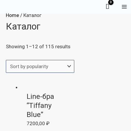
Перейти
Ma
к
Home
/ Каталог
Me
содержимому
Каталог
Showing 1–12 of 115 results
Line-бра
“Tiffany
Blue”
7200,00
₽