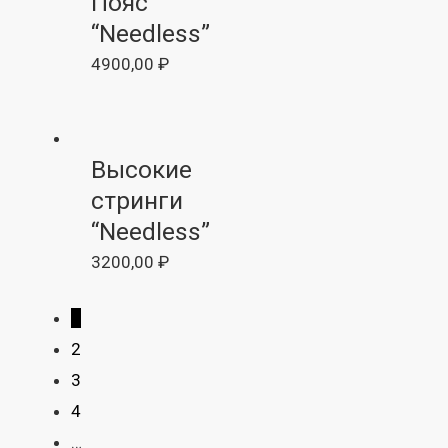
Пояс
“Needless”
4900,00
₽
Высокие
стринги
“Needless”
3200,00
₽
1
2
3
4
…