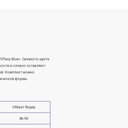
ffany Blue». Свежесть цвета
кости и словно оставляют
лей. Комплект можно
сической формы.
Обхват бедер
86-90