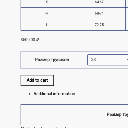
S
64-67
M
68-71
L
72-75
3500,00
₽
Размер трусиков
Add to cart
Additional information
Размер тр