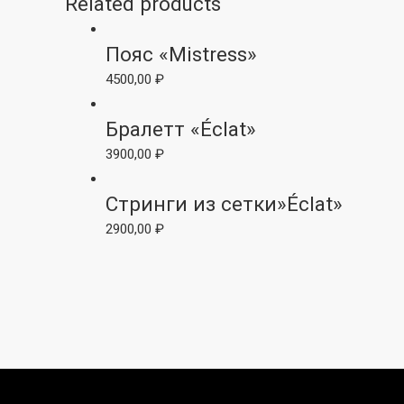
Related products
Пояс «Mistress»
4500,00
₽
Бралетт «Éсlat»
3900,00
₽
Стринги из сетки»Éсlat»
2900,00
₽