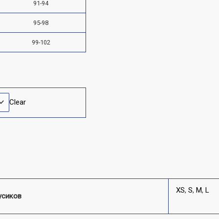
91-94
95-98
99-102
Clear
XS
,
S
,
M
,
L
усиков