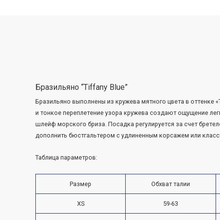
Перейти
к
содержимому
Бразильяно “Tiffany Blue”
Бразильяно выполнены из кружева мятного цвета в оттенке «Ti
и тонкое переплетение узора кружева создают ощущение лег
шлейф морского бриза. Посадка регулируется за счет брете
дополнить бюстгальтером с удлиненным корсажем или клас
Таблица параметров:
Размер
Обхват талии
XS
59-63