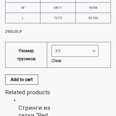
M
68-71
95-98
L
72-75
99-102
2900,00
₽
Размер
трусиков
Clear
Add to cart
Related products
Стринги из
сетки “Red