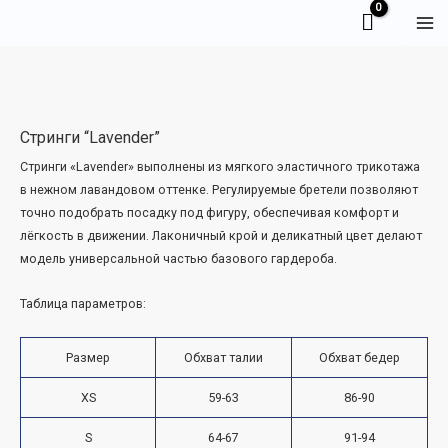
Перейти
Ma
к
Me
содержимому
Стринги “Lavender”
Стринги «Lavender» выполнены из мягкого эластичного трикотажа
в нежном лавандовом оттенке. Регулируемые бретели позволяют
точно подобрать посадку под фигуру, обеспечивая комфорт и
лёгкость в движении. Лаконичный крой и деликатный цвет делают
модель универсальной частью базового гардероба.
Таблица параметров:
Размер
Обхват талии
Обхват бедер
XS
59-63
86-90
S
64-67
91-94