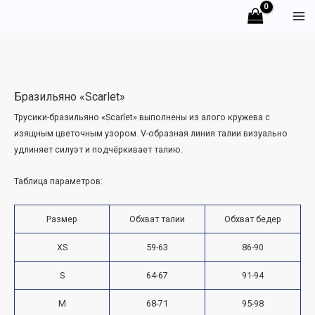
Перейти
Ma
к
Me
содержимому
Бразильяно «Scarlet»
Трусики-бразильяно «Scarlet» выполнены из алого кружева с
изящным цветочным узором. V-образная линия талии визуально
удлиняет силуэт и подчёркивает талию.
Таблица параметров:
Размер
Обхват талии
Обхват бедер
XS
59-63
86-90
S
64-67
91-94
M
68-71
95-98