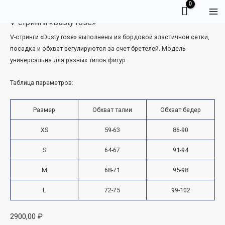
Перейти
Ma
V-
к
V-стринги «Dusty rose»
стринги
Me
содержимому
V-стринги «Dusty rose» выполнены из бордовой эластичной сетки,
"Dusty
посадка и обхват регулируются за счет бретелей. Модель
rose"
универсальна для разных типов фигур
quantity
Таблица параметров:
Размер
Обхват талии
Обхват бедер
XS
59-63
86-90
S
64-67
91-94
M
68-71
95-98
L
72-75
99-102
2900,00
₽